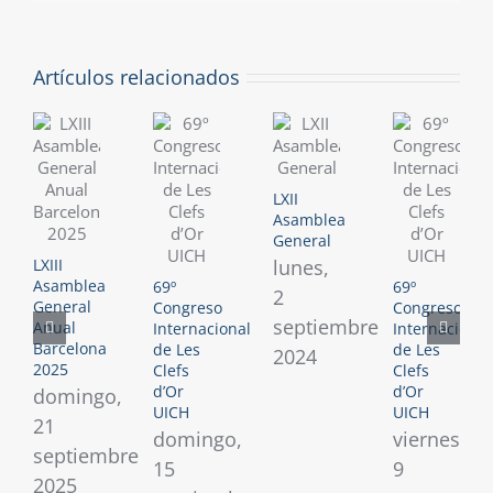
Artículos relacionados
LXII
Asamblea
General
lunes,
LXIII
Asamblea
69º
69º
2
General
Congreso
Congreso
septiembre
Anual
Internacional
Internacional
Barcelona
de Les
de Les
2024
2025
Clefs
Clefs
d’Or
d’Or
domingo,
UICH
UICH
21
domingo,
viernes,
septiembre
15
9
2025