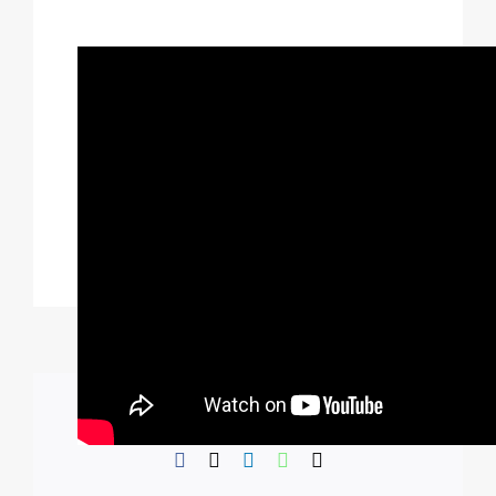
Comparte esta información en su red Social
favorita!
Facebook
X
LinkedIn
WhatsApp
Correo
electrónico